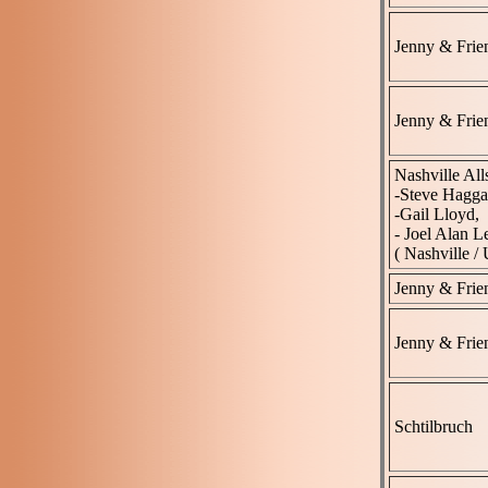
Jenny & Frie
Jenny & Frie
Nashville Al
-Steve Hagga
-Gail Lloyd,
- Joel Alan 
( Nashville /
Jenny & Frie
Jenny & Frie
Schtilbruch