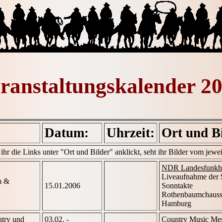
ranstaltungskalender 2
Datum:
Uhrzeit:
Ort und Bi
r die Links unter "Ort und Bilder" anklickt, seht ihr Bilder vom jeweil
NDR Landesfunkh
Liveaufnahme der
m &
15.01.2006
Sonntakte
Rothenbaumchauss
Hamburg
try und
03.02. -
Country Music Mes