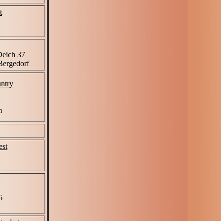
t
Deich 37
Bergedorf
ntry
m
est
6