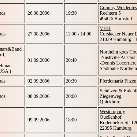
Country Weidenfes
nds
26.08.2006
19:30
Rechtern 5
494O6 Barnstorf
VHH
nds
27.08.2006
11:00 - 14:00
Curslacker Neuer 
21039 Hamburg - 
lstars&Band
Northeim goes Cou
rd,
-Nashville Allstars
01.09.2006
20:40
-Dennis Locorriere
Lehman
Stadthalle Northei
 USA )
nds
02.09.2006
20:30
Pferdemarkt Fitzen
Schützen & Eulenf
nds
08.09.2006
20:00
Ziegenweg
Quickborn
Westernparty
Quellenhof
09.09.2006
18:00
Rodenbeker Str 12
22395 Hamburg