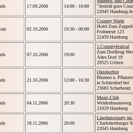
Stadtteil- und Coun
nds
17.09.2006
14:00 - 16:00
"Jenfeld goes Coun
22045 Hamburg-Je
Country Night
Hotel Zum Zeppeli
rain
02.10.2006
19:30 - 00:00
Frohmestr 123
22459 Hamburg
1.Countryfestival
Zum Dorfkrug Wes
nds
07.10.2006
19:00
Altes Dorf 19
29525 Uelzen
Oktoberfest
Blumen u. Pflanze
nds
21.10.2006
12:00 - 16:30
in Schürsdorf bei
23683 Scharbeutz
Music-Club
nds
04.11.2006
20:30
Weidenbaumsweg 
21029 Hamburg
Linedanceparty im 
nds
18.11.2006
20:00
Charlottenburger St
22045 Hamburg