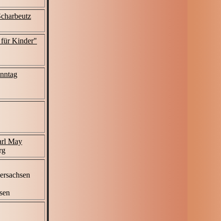
charbeutz
 für Kinder"
onntag
Karl May
rg
ersachsen
sen