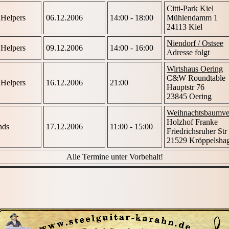
Citti-Park Kiel
e Helpers
06.12.2006
14:00 - 18:00
Mühlendamm 1
24113 Kiel
Niendorf / Ostsee
e Helpers
09.12.2006
14:00 - 16:00
Adresse folgt
Wirtshaus Oering
C&W Roundtable
e Helpers
16.12.2006
21:00
Hauptstr 76
23845 Oering
Weihnachtsbaumve
Holzhof Franke
nds
17.12.2006
11:00 - 15:00
Friedrichsruher Str
21529 Kröppelsha
Alle Termine unter Vorbehalt!