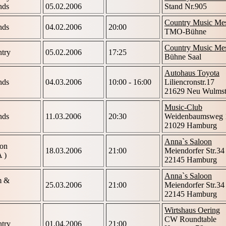
nds
05.02.2006
Stand Nr.905
Country Music Mes
nds
04.02.2006
20:00
TMO-Bühne
Country Music Mes
try
05.02.2006
17:25
Bühne Saal
Autohaus Toyota
nds
04.03.2006
10:00 - 16:00
Liliencronstr.17
21629 Neu Wulmst
Music-Club
nds
11.03.2006
20:30
Weidenbaumsweg 
21029 Hamburg
Anna`s Saloon
ion
18.03.2006
21:00
Meiendorfer Str.34
 )
22145 Hamburg
Anna`s Saloon
m &
25.03.2006
21:00
Meiendorfer Str.34
22145 Hamburg
Wirtshaus Oering
CW Roundtable
try
01.04.2006
21:00