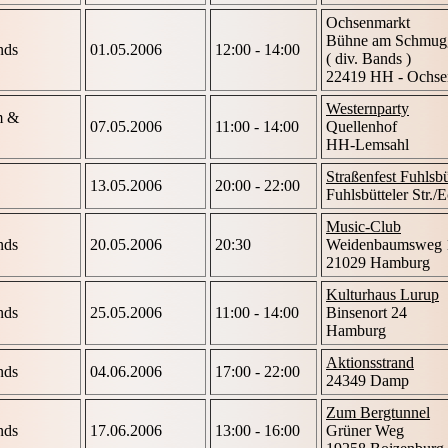
Ochsenmarkt
Bühne am Schmugg
nds
01.05.2006
12:00 - 14:00
( div. Bands )
22419 HH - Ochse
Westernparty
m &
07.05.2006
11:00 - 14:00
Quellenhof
HH-Lemsahl
Straßenfest Fuhlsbü
13.05.2006
20:00 - 22:00
Fuhlsbütteler Str./
Music-Club
nds
20.05.2006
20:30
Weidenbaumsweg 
21029 Hamburg
Kulturhaus Lurup
nds
25.05.2006
11:00 - 14:00
Binsenort 24
Hamburg
Aktionsstrand
nds
04.06.2006
17:00 - 22:00
24349 Damp
Zum Bergtunnel
nds
17.06.2006
13:00 - 16:00
Grüner Weg