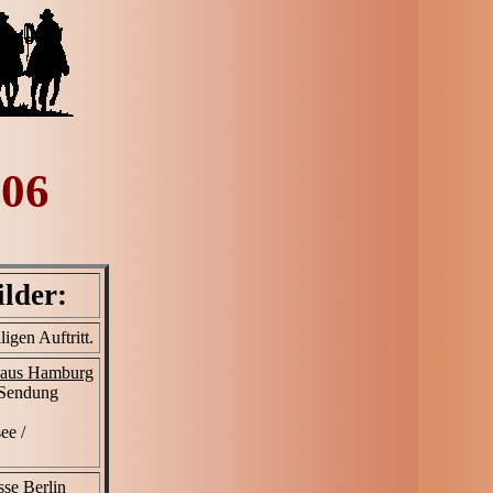
006
lder:
igen Auftritt.
aus Hamburg
 Sendung
ee /
se Berlin