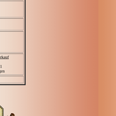
rkauf
 1
gen