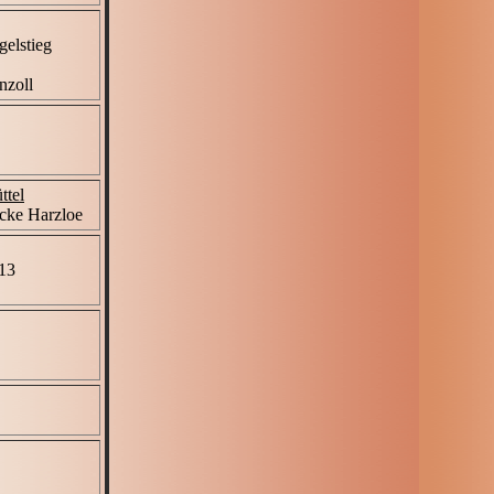
elstieg
nzoll
ttel
Ecke Harzloe
13