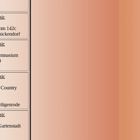
sic
mm 142c
nickendorf
sic
ymnasium
0
sic
i Country
iligenrode
sic
Gartenstadt