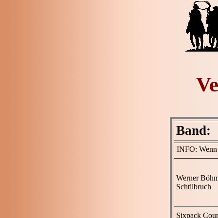
Ve
Band:
INFO: Wenn ih
Werner Böh
Schtilbruch
Sixpack Coun