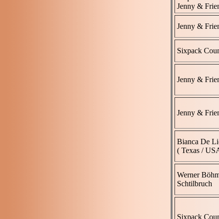
Jenny & Frie
Jenny & Frie
Sixpack Coun
Jenny & Frie
Jenny & Frie
Bianca De L
( Texas / USA
Werner Böh
Schtilbruch
Sixpack Coun