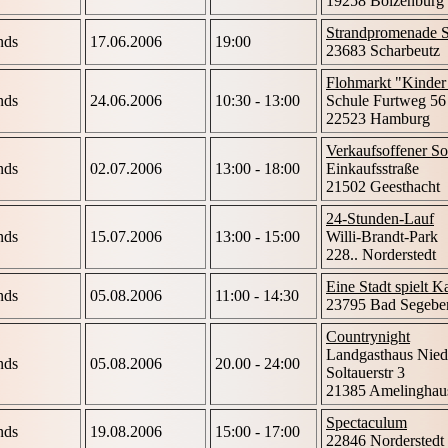
19258 Boizenburg
Strandpromenade S
nds
17.06.2006
19:00
23683 Scharbeutz
Flohmarkt "Kinder
nds
24.06.2006
10:30 - 13:00
Schule Furtweg 56
22523 Hamburg
Verkaufsoffener S
nds
02.07.2006
13:00 - 18:00
Einkaufsstraße
21502 Geesthacht
24-Stunden-Lauf
nds
15.07.2006
13:00 - 15:00
Willi-Brandt-Park
228.. Norderstedt
Eine Stadt spielt 
nds
05.08.2006
11:00 - 14:30
23795 Bad Segebe
Countrynight
Landgasthaus Nied
nds
05.08.2006
20.00 - 24:00
Soltauerstr 3
21385 Amelinghau
Spectaculum
nds
19.08.2006
15:00 - 17:00
22846 Norderstedt