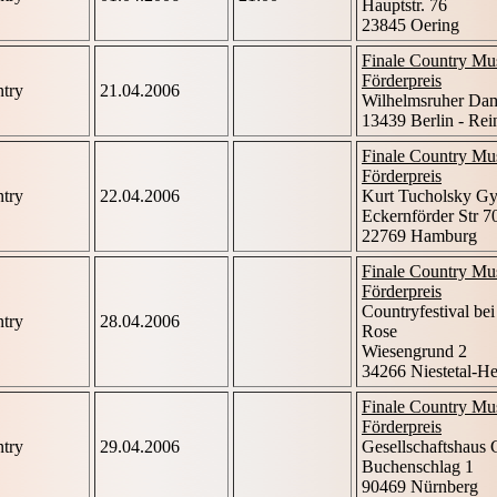
Hauptstr. 76
23845 Oering
Finale Country Mu
Förderpreis
try
21.04.2006
Wilhelmsruher Da
13439 Berlin - Rei
Finale Country Mu
Förderpreis
try
22.04.2006
Kurt Tucholsky G
Eckernförder Str 7
22769 Hamburg
Finale Country Mu
Förderpreis
Countryfestival be
try
28.04.2006
Rose
Wiesengrund 2
34266 Niestetal-He
Finale Country Mu
Förderpreis
try
29.04.2006
Gesellschaftshaus 
Buchenschlag 1
90469 Nürnberg