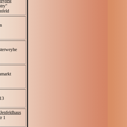
tryfest
try"
nfeld
n
terweyhe
nmarkt
13
Jenfeldhaus
r 1