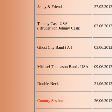
Jenny & Friends
27.05.201
Tommy Cash USA
02.06.201
( Bruder von Johnny Cash)
Ghost City Band ( A )
03.06.201
Michael Thomason Band / USA
09.06.201
Double-Neck
21.06.201
Country Session
26.06.201